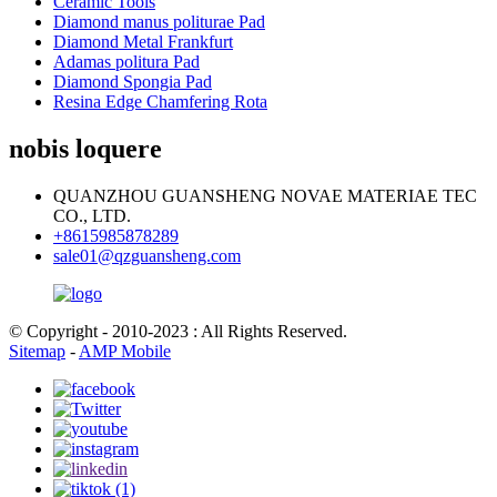
Ceramic Tools
Diamond manus politurae Pad
Diamond Metal Frankfurt
Adamas politura Pad
Diamond Spongia Pad
Resina Edge Chamfering Rota
nobis loquere
QUANZHOU GUANSHENG NOVAE MATERIAE TEC
CO., LTD.
+8615985878289
sale01@qzguansheng.com
© Copyright - 2010-2023 : All Rights Reserved.
Sitemap
-
AMP Mobile