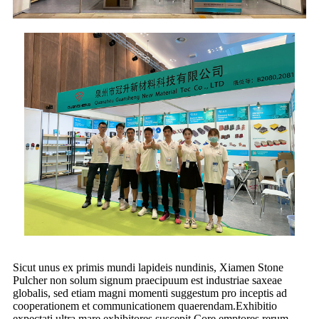
Sicut unus ex primis mundi lapideis nundinis, Xiamen Stone
Pulcher non solum signum praecipuum est industriae saxeae
globalis, sed etiam magni momenti suggestum pro inceptis ad
cooperationem et communicationem quaerendam.Exhibitio
expectati ultra mare exhibitores suscepit.Core emptores rerum