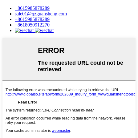
+8615985878289
sale01@qzguansheng.com
+8615985878289
+8618050912270