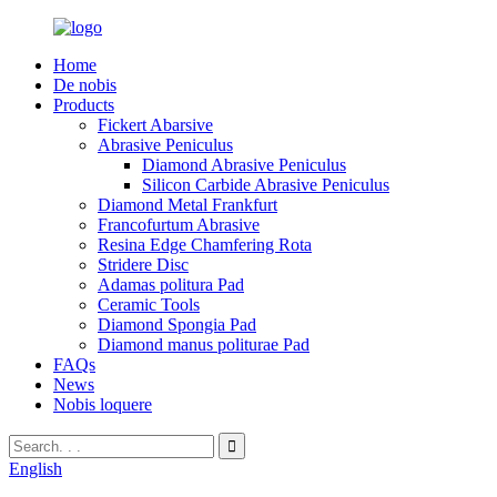
Home
De nobis
Products
Fickert Abarsive
Abrasive Peniculus
Diamond Abrasive Peniculus
Silicon Carbide Abrasive Peniculus
Diamond Metal Frankfurt
Francofurtum Abrasive
Resina Edge Chamfering Rota
Stridere Disc
Adamas politura Pad
Ceramic Tools
Diamond Spongia Pad
Diamond manus politurae Pad
FAQs
News
Nobis loquere
English