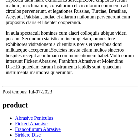
realium, machinarum, consiliorum et circulorum commercii ad
circulos pervenerunt, et legationes Russiae, Turciae, Brasiliae,
Aegypti, Pakistan, Indiae et aliarum nationum pervenerunt cum
propositis claris et libenter cooperandi.
In aula spectaculi homines cum alacri colloquiis ubique videri
possunt.Secundum statisticam incompletam, omnes fere
exhibitores visitationem a clientibus novis et veteribus domi
militiaeque acceperunt.Societas nostra etiam multos sinceros
hospites recepit ac intimam communicationem habet.Multi eorum
intersunt Fickert Abrasive, Frankfurt Abrasive et Molendins
Disc.Et quaedam earum instrumenta lapidis sunt, quaedam
instrumenta marmorea quaeruntur.
Post tempus: Iul-07-2023
product
Abrasive Peniculus
Fickert Abarsive
Francofurtum Abrasive
Stridere Disc