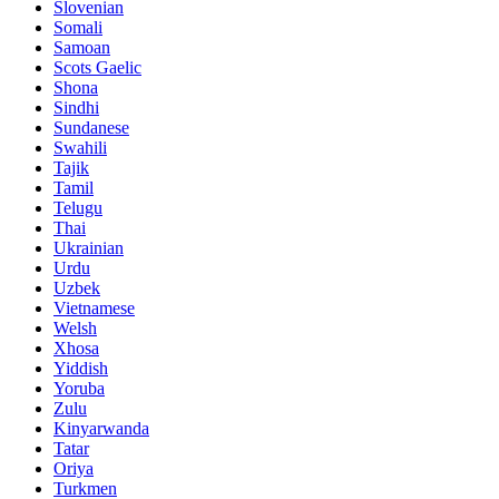
Slovenian
Somali
Samoan
Scots Gaelic
Shona
Sindhi
Sundanese
Swahili
Tajik
Tamil
Telugu
Thai
Ukrainian
Urdu
Uzbek
Vietnamese
Welsh
Xhosa
Yiddish
Yoruba
Zulu
Kinyarwanda
Tatar
Oriya
Turkmen