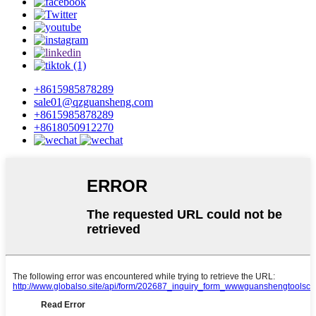
+8615985878289
sale01@qzguansheng.com
+8615985878289
+8618050912270