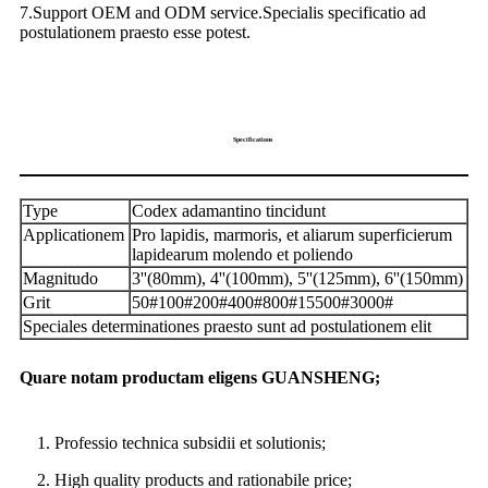
7.Support OEM and ODM service.Specialis specificatio ad
postulationem praesto esse potest.
Specifications
Type
Codex adamantino tincidunt
Applicationem
Pro lapidis, marmoris, et aliarum superficierum
lapidearum molendo et poliendo
Magnitudo
3''(80mm), 4''(100mm), 5''(125mm), 6''(150mm)
Grit
50#100#200#400#800#15500#3000#
Speciales determinationes praesto sunt ad postulationem elit
Quare notam productam eligens GUANSHENG;
1. Professio technica subsidii et solutionis;
2. High quality products and rationabile price;