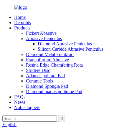
Home
De nobis
Products
Fickert Abarsive
Abrasive Peniculus
Diamond Abrasive Peniculus
Silicon Carbide Abrasive Peniculus
Diamond Metal Frankfurt
Francofurtum Abrasive
Resina Edge Chamfering Rota
Stridere Disc
Adamas politura Pad
Ceramic Tools
Diamond Spongia Pad
Diamond manus politurae Pad
FAQs
News
Nobis loquere
English