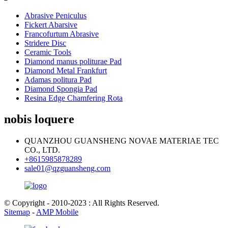
Abrasive Peniculus
Fickert Abarsive
Francofurtum Abrasive
Stridere Disc
Ceramic Tools
Diamond manus politurae Pad
Diamond Metal Frankfurt
Adamas politura Pad
Diamond Spongia Pad
Resina Edge Chamfering Rota
nobis loquere
QUANZHOU GUANSHENG NOVAE MATERIAE TEC
CO., LTD.
+8615985878289
sale01@qzguansheng.com
© Copyright - 2010-2023 : All Rights Reserved.
Sitemap
-
AMP Mobile