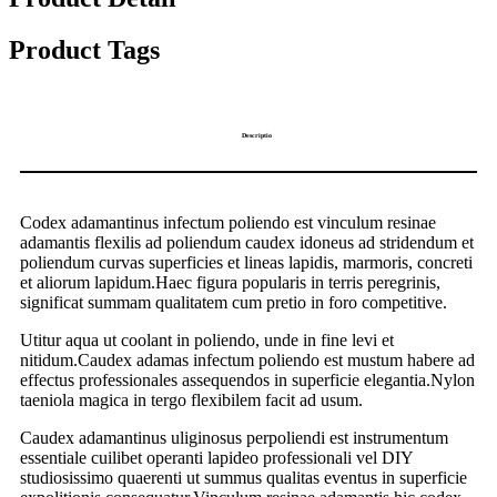
Product Tags
Descriptio
Codex adamantinus infectum poliendo est vinculum resinae
adamantis flexilis ad poliendum caudex idoneus ad stridendum et
poliendum curvas superficies et lineas lapidis, marmoris, concreti
et aliorum lapidum.Haec figura popularis in terris peregrinis,
significat summam qualitatem cum pretio in foro competitive.
Utitur aqua ut coolant in poliendo, unde in fine levi et
nitidum.Caudex adamas infectum poliendo est mustum habere ad
effectus professionales assequendos in superficie elegantia.Nylon
taeniola magica in tergo flexibilem facit ad usum.
Caudex adamantinus uliginosus perpoliendi est instrumentum
essentiale cuilibet operanti lapideo professionali vel DIY
studiosissimo quaerenti ut summus qualitas eventus in superficie