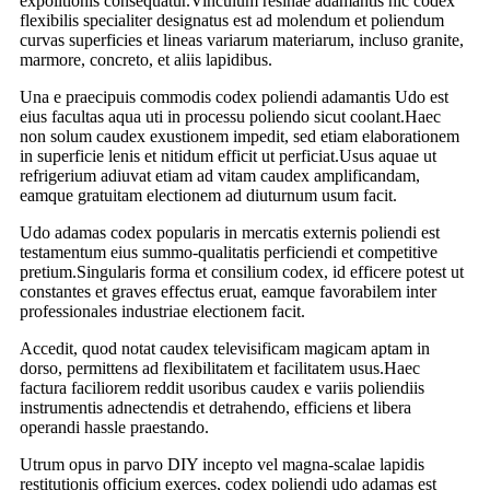
expolitionis consequatur.Vinculum resinae adamantis hic codex
flexibilis specialiter designatus est ad molendum et poliendum
curvas superficies et lineas variarum materiarum, incluso granite,
marmore, concreto, et aliis lapidibus.
Una e praecipuis commodis codex poliendi adamantis Udo est
eius facultas aqua uti in processu poliendo sicut coolant.Haec
non solum caudex exustionem impedit, sed etiam elaborationem
in superficie lenis et nitidum efficit ut perficiat.Usus aquae ut
refrigerium adiuvat etiam ad vitam caudex amplificandam,
eamque gratuitam electionem ad diuturnum usum facit.
Udo adamas codex popularis in mercatis externis poliendi est
testamentum eius summo-qualitatis perficiendi et competitive
pretium.Singularis forma et consilium codex, id efficere potest ut
constantes et graves effectus eruat, eamque favorabilem inter
professionales industriae electionem facit.
Accedit, quod notat caudex televisificam magicam aptam in
dorso, permittens ad flexibilitatem et facilitatem usus.Haec
factura faciliorem reddit usoribus caudex e variis poliendiis
instrumentis adnectendis et detrahendo, efficiens et libera
operandi hassle praestando.
Utrum opus in parvo DIY incepto vel magna-scalae lapidis
restitutionis officium exerces, codex poliendi udo adamas est